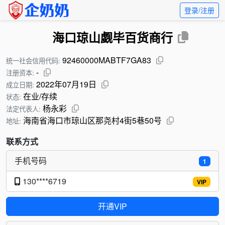
登录/注册
海口琼山觑毕百货商行
92460000MABTF7GA83
统一社会信用代码:
-
注册资本:
2022年07月19日
成立日期:
在业/存续
状态:
杨永彩
法定代表人:
海南省海口市琼山区那尧村4街5巷50号
地址:
联系方式
手机号码
1
130****6719
VIP
开通VIP