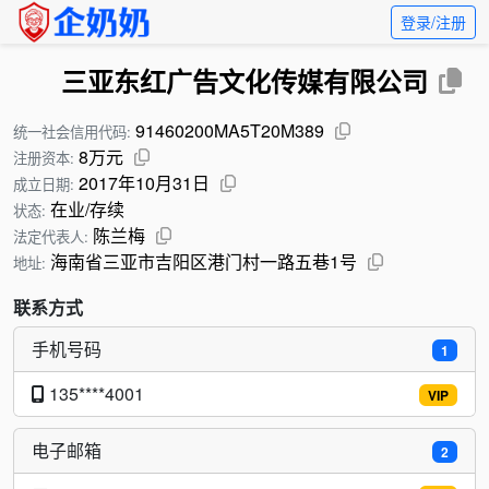
登录/注册
三亚东红广告文化传媒有限公司
91460200MA5T20M389
统一社会信用代码:
8万元
注册资本:
2017年10月31日
成立日期:
在业/存续
状态:
陈兰梅
法定代表人:
海南省三亚市吉阳区港门村一路五巷1号
地址:
联系方式
手机号码
1
135****4001
VIP
电子邮箱
2