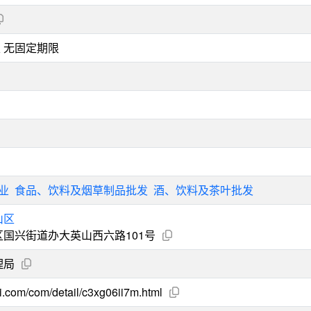
 至 无固定期限
业
食品、饮料及烟草制品批发
酒、饮料及茶叶批发
山区
国兴街道办大英山西六路101号
理局
i.com/com/detail/c3xg06ii7m.html