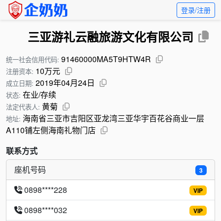
登录/注册
三亚游礼云融旅游文化有限公司
91460000MA5T9HTW4R
统一社会信用代码:
10万元
注册资本:
2019年04月24日
成立日期:
在业/存续
状态:
黄菊
法定代表人:
海南省三亚市吉阳区亚龙湾三亚华宇百花谷商业一层
地址:
A110铺左侧海南礼物门店
联系方式
座机号码
3
0898****228
VIP
0898****032
VIP