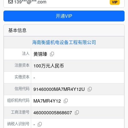
139***@***.com
VIP
开通VIP
基本信息
海南衡盛机电设备工程有限公司
法人
黄锦瑧
注册资本
100万元人民币
实缴资本
-
信用代码
91460000MA7MR4Y12U
组织机构代码
MA7MR4Y12
工商注册号
460000005868607
纳税人识别号
-