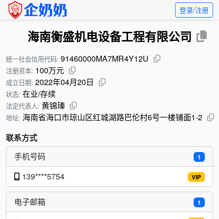
登录/注册
海南衡盛机电设备工程有限公司
91460000MA7MR4Y12U
统一社会信用代码:
100万元
注册资本:
2022年04月20日
成立日期:
在业/存续
状态:
黄锦瑧
法定代表人:
海南省海口市琼山区红城湖路巴伦村6号一楼铺面1-2
地址:
联系方式
手机号码
1
139****5754
VIP
电子邮箱
1