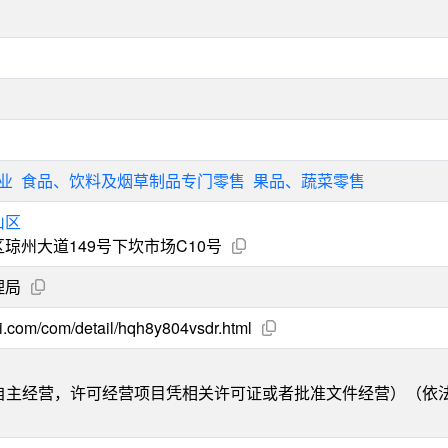
业
食品、饮料及烟草制品专门零售
果品、蔬菜零售
山区
琼州大道149号下坎市场C10号
理局
ai.com/com/detail/hqh8y804vsdr.html
自主经营，许可经营项目凭相关许可证或者批准文件经营）（依