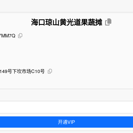
海口琼山黄光道果蔬摊
FYMM7Q
49号下坎市场C10号
开通VIP