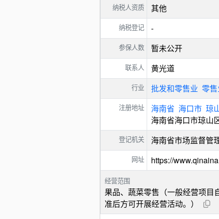
纳税人资质
其他
纳税登记
-
参保人数
暂未公开
联系人
黄光道
行业
批发和零售业
零售
注册地址
海南省
海口市
琼
海南省海口市琼山区
登记机关
海南省市场监督管
网址
https://www.qinain
经营范围
果品、蔬菜零售（一般经营项目
准后方可开展经营活动。）