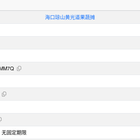
海口琼山黄光道果蔬摊
YMM7Q
 至 无固定期限