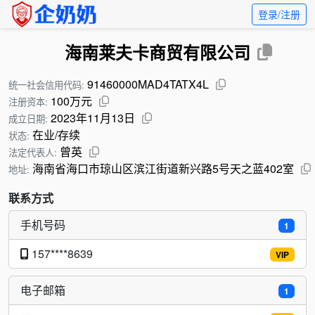
登录/注册
海南莱夫卡商贸有限公司
91460000MAD4TATX4L
统一社会信用代码:
100万元
注册资本:
2023年11月13日
成立日期:
在业/存续
状态:
曾英
法定代表人:
海南省海口市琼山区滨江街道新兴路5号天之蓝402室
地址:
联系方式
手机号码
1
157****8639
VIP
电子邮箱
1