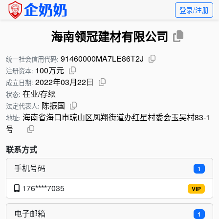
登录/注册
海南领冠建材有限公司
91460000MA7LE86T2J
统一社会信用代码:
100万元
注册资本:
2022年03月22日
成立日期:
在业/存续
状态:
陈振国
法定代表人:
海南省海口市琼山区凤翔街道办红星村委会玉吴村83-1
地址:
号
联系方式
手机号码
1
176****7035
VIP
电子邮箱
1