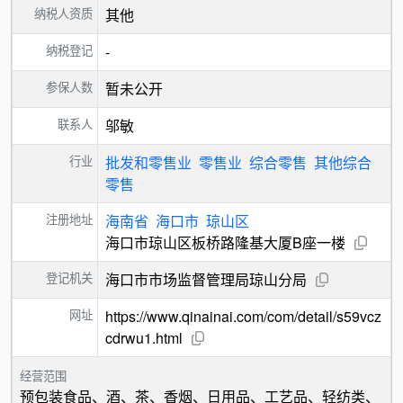
纳税人资质
其他
纳税登记
-
参保人数
暂未公开
联系人
邬敏
行业
批发和零售业
零售业
综合零售
其他综合
零售
注册地址
海南省
海口市
琼山区
海口市琼山区板桥路隆基大厦B座一楼
登记机关
海口市市场监督管理局琼山分局
网址
https://www.qinainai.com/com/detail/s59vcz
cdrwu1.html
经营范围
预包装食品、酒、茶、香烟、日用品、工艺品、轻纺类、