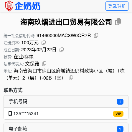
登录/注册
海南玖熠进出口贸易有限公司
91460000MAC8W0QR7R
统一社会信用代码:
100万元
注册资本:
2023年02月22日
成立日期:
在业/存续
状态:
文保雅
法定代表人:
海南省海口市琼山区府城镇迈仍村政协小区（幢）1栋
地址:
（单元）2（层）1-02B（室）
联系方式
手机号码
1
135****5341
VIP
电子邮箱
1