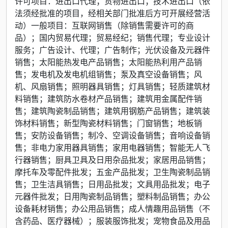
许可项目：进出口代理；货物进出口；技术进出口（依
法须经批准的项目，经相关部门批准后方可开展经营活
动）一般项目：互联网销售（除销售需要许可的商
品）；国内贸易代理；贸易经纪；销售代理；专业设计
服务；广告设计、代理；广告制作；光伏设备及元器件
销售；太阳能热发电产品销售；太阳能热利用产品销
售；发电机及发电机组销售；泵及真空设备销售；风
机、风扇销售；照明器具销售；灯具销售；轻质建筑材
料销售；建筑防水卷材产品销售；建筑用金属配件销
售；建筑陶瓷制品销售；建筑用钢筋产品销售；建筑装
饰材料销售；新型陶瓷材料销售；门窗销售；地板销
售；安防设备销售；制冷、空调设备销售；音响设备销
售；非电力家用器具销售；家用电器销售；智能无人飞
行器销售；厨具卫具及日用杂品批发；家居用品销售；
摩托车及零配件批发；五金产品批发；卫生陶瓷制品销
售；卫生洁具销售；日用品批发；文具用品批发；电子
元器件批发；日用陶瓷制品销售；塑料制品销售；办公
设备耗材销售；办公用品销售；成人情趣用品销售（不
含药品、医疗器械）；服装服饰批发；宠物食品及用品