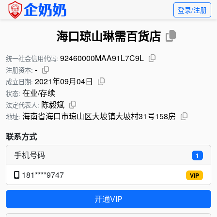
登录/注册
海口琼山琳需百货店
92460000MAA91L7C9L
统一社会信用代码:
-
注册资本:
2021年09月04日
成立日期:
在业/存续
状态:
陈毅斌
法定代表人:
海南省海口市琼山区大坡镇大坡村31号158房
地址:
联系方式
手机号码
1
181****9747
VIP
开通VIP